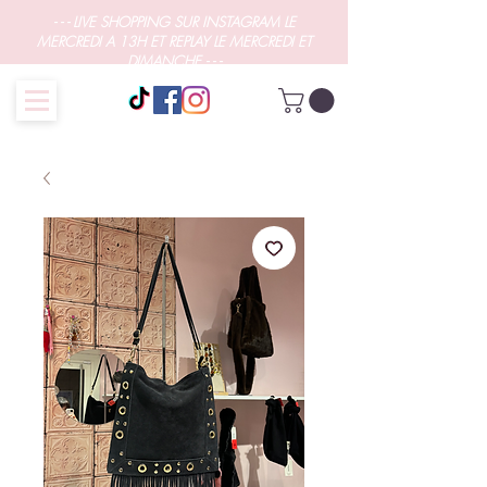
- - - LIVE SHOPPING SUR INSTAGRAM LE
MERCREDI A 13H ET REPLAY LE MERCREDI ET
DIMANCHE - - -