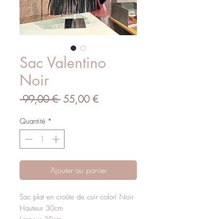
Sac Valentino
Noir
Prix original
Prix promotionnel
 99,00 € 
55,00 €
Quantité
*
Ajouter au panier
Sac plat en croûte de cuir colori Noir
Hauteur 30cm