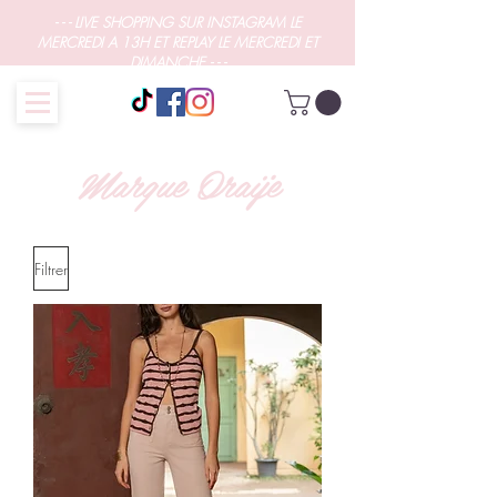
- - - LIVE SHOPPING SUR INSTAGRAM LE
MERCREDI A 13H ET REPLAY LE MERCREDI ET
DIMANCHE - - -
Marque Oraije
Filtrer