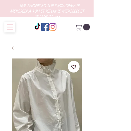
- - - LIVE SHOPPING SUR INSTAGRAM LE
MERCREDI A 13H ET REPLAY LE MERCREDI ET
DIMANCHE - - -