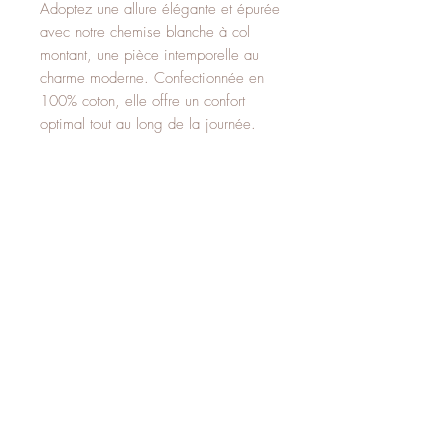
Adoptez une allure élégante et épurée
avec notre chemise blanche à col
montant, une pièce intemporelle au
charme moderne. Confectionnée en
100% coton, elle offre un confort
optimal tout au long de la journée.
Son col montant apporte une touche
sophistiquée et minimaliste, idéale
pour sublimer vos tenues avec
subtilité.
Facile à associer avec un jean, un
pantalon tailleur ou une jupe, elle
s’adapte à toutes les occasions, du
quotidien au plus habillé.
100% Coton
Frais de livraison inclus.