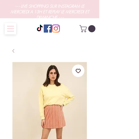
- - - LIVE SHOPPING SUR INSTAGRAM LE
MERCREDI A 13H ET REPLAY LE MERCREDI ET
DIMANCHE - - -