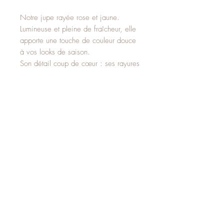
Notre jupe rayée rose et jaune.
Lumineuse et pleine de fraîcheur, elle
apporte une touche de couleur douce
à vos looks de saison.
Son détail coup de cœur : ses rayures
délicates aux tons ensoleillés qui
allongent la silhouette et insufflent un
esprit rétro très tendance.
Parfaite pour un look casual chic au
quotidien, à associer avec un top uni,
une maille légère ou une blouse
romantique.
65% Coton.
35% Polyester.
Frais de livraison inclus.